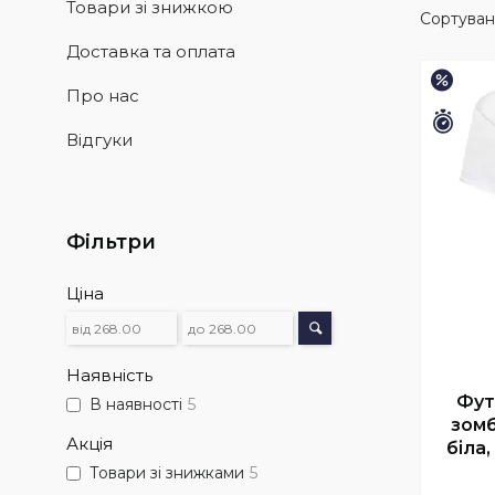
Товари зі знижкою
Доставка та оплата
–45%
Про нас
Зали
Відгуки
Фільтри
Ціна
Наявність
Фут
В наявності
5
зомб
Акція
біла,
Товари зі знижками
5