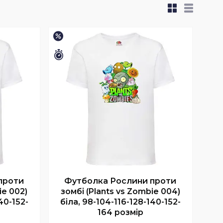
–45%
Залишилось 6 днів
проти
Футболка Рослини проти
ie 002)
зомбі (Plants vs Zombie 004)
40-152-
біла, 98-104-116-128-140-152-
164 розмір