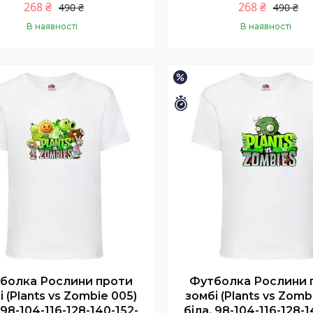
268 ₴
268 ₴
490 ₴
490 ₴
В наявності
В наявності
Купити
Купити
–45%
шилось 6 днів
Залишилось 6 днів
болка Рослини проти
Футболка Рослини 
і (Plants vs Zombie 005)
зомбі (Plants vs Zomb
 98-104-116-128-140-152-
біла, 98-104-116-128-1