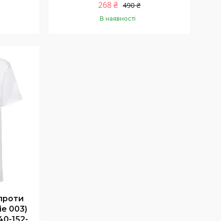
268 ₴
490 ₴
В наявності
Купити
проти
ie 003)
40-152-