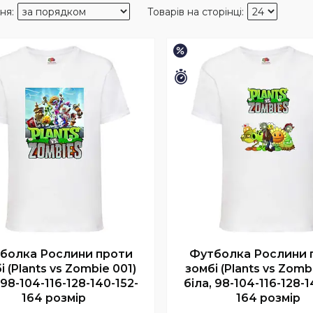
–45%
шилось 6 днів
Залишилось 6 днів
болка Рослини проти
Футболка Рослини 
і (Plants vs Zombie 001)
зомбі (Plants vs Zomb
 98-104-116-128-140-152-
біла, 98-104-116-128-1
164 розмір
164 розмір