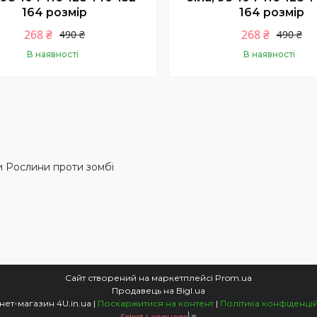
164 розмір
164 розмір
268 ₴
268 ₴
490 ₴
490 ₴
В наявності
В наявності
Купити
Купити
 Рослини проти зомбі
Сайт створений на маркетплейсі
Prom.ua
Продавець на Bigl.ua
Інтернет-магазин 4U.in.ua |
Поскаржитися на контент
|
Політика конфіденцій
Select Language
▼