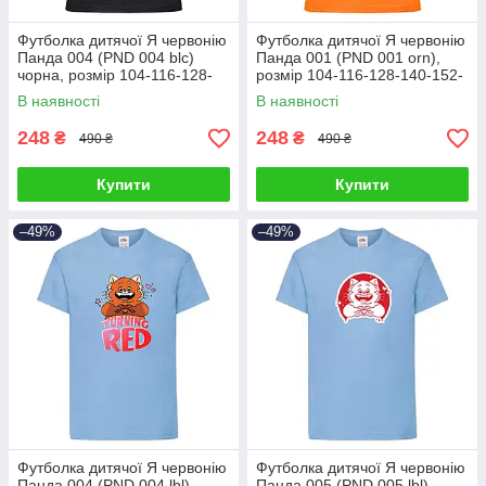
Футболка дитячої Я червонію
Футболка дитячої Я червонію
Панда 004 (PND 004 blc)
Панда 001 (PND 001 orn),
чорна, розмір 104-116-128-
розмір 104-116-128-140-152-
140-152-164 см
164 см
В наявності
В наявності
248
248
₴
₴
490 ₴
490 ₴
Купити
Купити
–49%
–49%
Футболка дитячої Я червонію
Футболка дитячої Я червонію
Панда 004 (PND 004 lbl)
Панда 005 (PND 005 lbl)