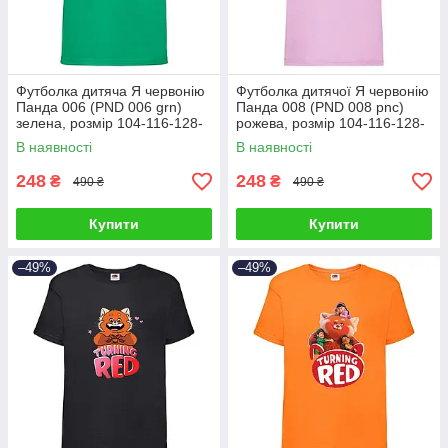
Футболка дитяча Я червонію
Футболка дитячої Я червонію
Панда 006 (PND 006 grn)
Панда 008 (PND 008 pnc)
зелена, розмір 104-116-128-
рожева, розмір 104-116-128-
140-1152-164 см
140-152-164 см
В наявності
В наявності
248
248
₴
₴
490 ₴
490 ₴
Купити
Купити
–49%
–49%