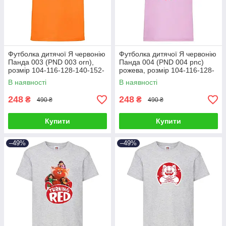
Футболка дитячої Я червонію
Футболка дитячої Я червонію
Панда 003 (PND 003 orn),
Панда 004 (PND 004 pnc)
розмір 104-116-128-140-152-
рожева, розмір 104-116-128-
164 см
140-152-164 см
В наявності
В наявності
248
248
₴
₴
490 ₴
490 ₴
Купити
Купити
–49%
–49%