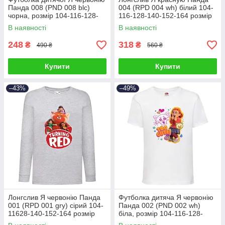
Панда 008 (PND 008 blc)
004 (RPD 004 wh) білий 104-
чорна, розмір 104-116-128-
116-128-140-152-164 розмір
140-152-164 см
В наявності
В наявності
248
318
₴
₴
490 ₴
560 ₴
Купити
Купити
–43%
–49%
Лонгслив Я червонію Панда
Футболка дитяча Я червонію
001 (RPD 001 gry) сірий 104-
Панда 002 (PND 002 wh)
11628-140-152-164 розмір
біла, розмір 104-116-128-
140-152-164 см