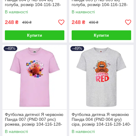
голуба, розмір 104-116-128-
голуба, розмір 104-116-128-
140-152-164 см
140-152-164 см
В наявності
В наявності
248
248
₴
₴
490 ₴
490 ₴
Купити
Купити
–49%
–49%
Футболка дитячої Я червонію
Футболка дитяча Я червонію
Панда 007 (PND 007 pnc)
Панда 004 (PND 004 gry)
рожева, розмір 104-116-128-
сіра, розмір 104-116-128-140-
140-152-164 см
152-164 см
В наявності
В наявності