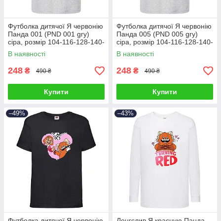
Футболка дитячої Я червонію
Футболка дитячої Я червонію
Панда 001 (PND 001 gry)
Панда 005 (PND 005 gry)
сіра, розмір 104-116-128-140-
сіра, розмір 104-116-128-140-
152-164 см
152-164 см
В наявності
В наявності
248
248
₴
₴
490 ₴
490 ₴
Купити
Купити
–49%
–43%
Футболка дитячої Я червонію
Лонгслив Я красную Панда