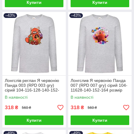
Купити
Купити
–43%
–43%
Лонгслів реглан Я червонію
Лонгслив Я червонію Панда
Панда 003 (RPD 003 gry)
007 (RPD 007 gry) сірий 104-
сірий 104-116-128-140-152-
11628-140-152-164 розмір
164 розмір
В наявності
В наявності
318
318
₴
₴
560 ₴
560 ₴
Купити
Купити
–49%
–49%