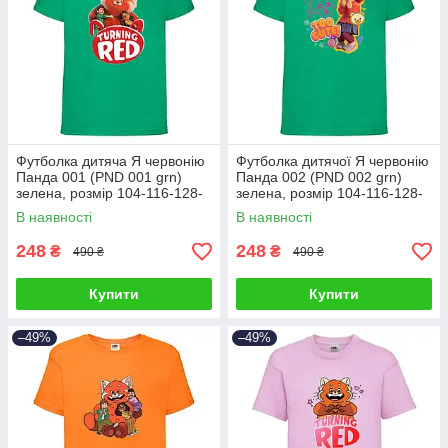
Футболка дитяча Я червонію
Футболка дитячої Я червонію
Панда 001 (PND 001 grn)
Панда 002 (PND 002 grn)
зелена, розмір 104-116-128-
зелена, розмір 104-116-128-
140-1152-164 см
140-152-164 см
В наявності
В наявності
248
248
₴
₴
490 ₴
490 ₴
Купити
Купити
–49%
–49%