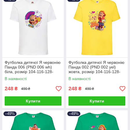
Футболка дитячої Я червонію
Футболка дитячої Я червонію
Панда 006 (PND 006 wh)
Панда 002 (PND 002 yel)
біла, розмір 104-116-128-
жовта, розмір 104-116-128-
140-152-164 см
140-152-164 см
В наявності
В наявності
248
248
₴
₴
490 ₴
490 ₴
Купити
Купити
–49%
–49%