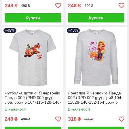
248
248
₴
₴
490 ₴
490 ₴
Купити
Купити
–49%
–43%
Футболка дитячої Я червонію
Лонгслив Я червонію Панда
Панда 009 (PND 009 gry)
002 (RPD 002 gry) сірий 104-
сіра, розмір 104-116-128-140-
11628-140-152-164 розмір
152-164 см
В наявності
В наявності
248
318
₴
₴
490 ₴
560 ₴