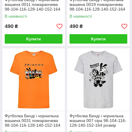
машина 0011 помаранчева
машина 0019 помаранчева
98-104-116-128-140-152-164
98-104-116-128-140-152-164
розмір
розмір
В наявності
В наявності
490
490
₴
₴
Купити
Купити
Футболка Бенді і чорнильна
Футболка Бенді і чорнильна
машина 0031 помаранчева
машина 007 сіра 98-104-116-
98-104-116-128-140-152-164
128-140-152-164 розмір
розмір