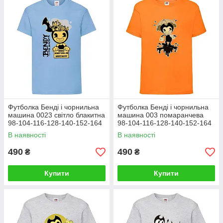
Футболка Бенді і чорнильна
Футболка Бенді і чорнильна
машина 0023 світло блакитна
машина 003 помаранчева
98-104-116-128-140-152-164
98-104-116-128-140-152-164
розмір
розмір
В наявності
В наявності
490
490
₴
₴
Купити
Купити