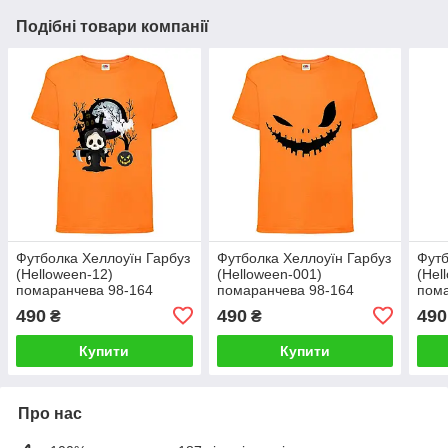
Подібні товари компанії
Футболка Хеллоуїн Гарбуз
Футболка Хеллоуїн Гарбуз
Футб
(Helloween-12)
(Helloween-001)
(Hel
помаранчева 98-164
помаранчева 98-164
пома
розмір
розмір
розм
490
490
490
₴
₴
Купити
Купити
Про нас