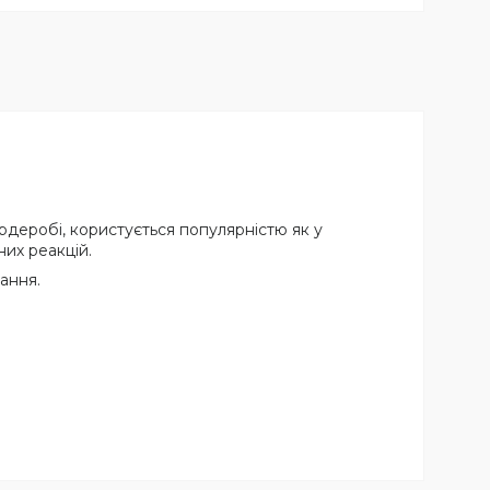
рдеробі, користується популярністю як у
них реакцій.
ання.