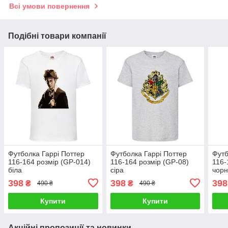
Всі умови повернення
Подібні товари компанії
Футболка Гаррі Поттер
Футболка Гаррі Поттер
Футб
116-164 розмір (GP-014)
116-164 розмір (GP-08)
116-
біла
сіра
чор
398
398
398
₴
₴
490 ₴
490 ₴
Купити
Купити
Акційні пропозиції та новинки