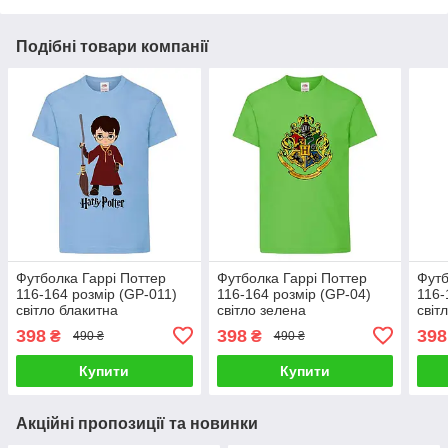
Подібні товари компанії
Футболка Гаррі Поттер
Футболка Гаррі Поттер
Футб
116-164 розмір (GP-011)
116-164 розмір (GP-04)
116-
світло блакитна
світло зелена
світ
398
398
398
₴
₴
490 ₴
490 ₴
Купити
Купити
Акційні пропозиції та новинки