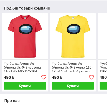
Подібні товари компанії
Футболка Амонг Ас
Футболка Амонг Ас
Футб
(Among Us-04) червона
(Among Us-04) жовта 116-
(Amo
116-128-140-152-164
128-140-152-164 розмір
116-
розмір
розм
490
490
490
₴
₴
Купити
Купити
Про нас