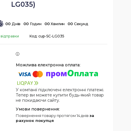
LG035)
0
0
Днів
0
0
Годин
0
0
Хвилин
0
0
Секунд
 відправки
Код:
cup-SC-LG035
У компанії підключені електронні платежі.
Тепер ви можете купити будь-який товар
не покидаючи сайту.
повернення товару протягом 14 днів
за
рахунок покупця