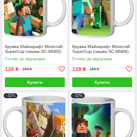
Кружка Майнкрафт Minecraft
Кружка Майнкрафт Minecraft
SuperCup (чашка-SC-MN05)
SuperCup (чашка-SC-MN06)
Готово до відправки
Готово до відправки
128
128
₴
₴
189 ₴
189 ₴
Купити
Купити
–32%
–32%