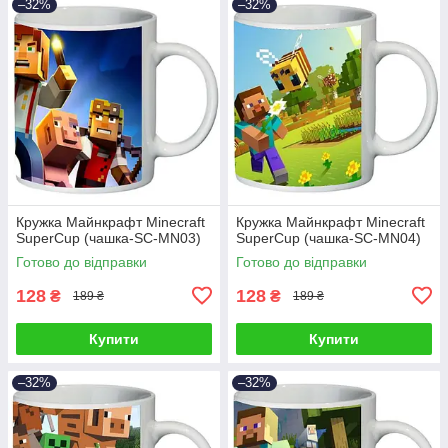
–32%
–32%
Кружка Майнкрафт Minecraft
Кружка Майнкрафт Minecraft
SuperCup (чашка-SC-MN03)
SuperCup (чашка-SC-MN04)
Готово до відправки
Готово до відправки
128
128
₴
₴
189 ₴
189 ₴
Купити
Купити
–32%
–32%