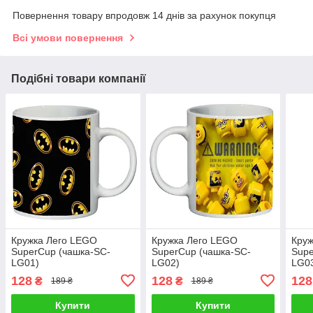
Повернення товару впродовж 14 днів за рахунок покупця
Всі умови повернення
Подібні товари компанії
Кружка Лего LEGO
Кружка Лего LEGO
Круж
SuperCup (чашка-SC-
SuperCup (чашка-SC-
Supe
LG01)
LG02)
LG0
128
128
128
₴
₴
189 ₴
189 ₴
Купити
Купити