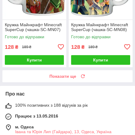
Кружка Майнкрафт Minecraft
Кружка Майнкрафт Minecraft
SuperCup (чашка-SC-MN07)
SuperCup (чашка-SC-MN08)
Готово до відправки
Готово до відправки
128
128
₴
₴
189 ₴
189 ₴
Купити
Купити
Показати ще
Про нас
100% позитивних з 188 відгуків за рік
Працює з 13.05.2016
м. Одеса
Івана та Юрія Лип (Гайдара), 13, Одеса, Україна