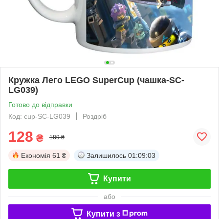
Кружка Лего LEGO SuperCup (чашка-SC-
LG039)
Готово до відправки
Код: cup-SC-LG039
Роздріб
128
₴
189 ₴
Економія
61 ₴
Залишилось
01:09:03
Купити
або
Купити з