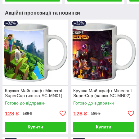
Акційні пропозиції та новинки
–32%
–32%
Кружка Майнкрафт Minecraft
Кружка Майнкрафт Minecraft
SuperCup (чашка-SC-MN01)
SuperCup (чашка-SC-MN02)
Готово до відправки
Готово до відправки
128
128
₴
₴
189 ₴
189 ₴
Купити
Купити