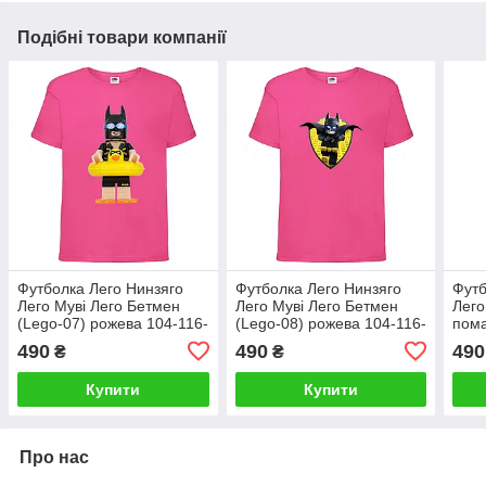
Подібні товари компанії
Футболка Лего Нинзяго
Футболка Лего Нинзяго
Футб
Лего Муві Лего Бетмен
Лего Муві Лего Бетмен
Лего
(Lego-07) рожева 104-116-
(Lego-08) рожева 104-116-
пома
128-140-152-164 розмір
128-140-152-164 розмір
128-
490
490
490
₴
₴
Купити
Купити
Про нас