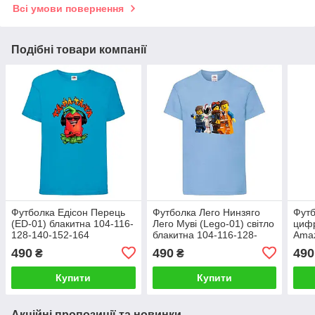
Всі умови повернення
Подібні товари компанії
Футболка Едісон Перець
Футболка Лего Нинзяго
Футб
(ED-01) блакитна 104-116-
Лего Муві (Lego-01) світло
цифр
128-140-152-164
блакитна 104-116-128-
Amaz
140-152-164 розмір
блак
490
490
490
₴
₴
140-
Купити
Купити
Акційні пропозиції та новинки