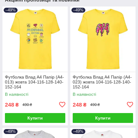
–49%
–49%
Футболка Влад А4 Папір (А4-
Футболка Влад А4 Папір (А4-
013) жовта 104-116-128-140-
023) жовта 104-116-128-140-
152-164
152-164
В наявності
В наявності
248
248
₴
₴
490 ₴
490 ₴
Купити
Купити
–49%
–49%