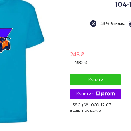
104-
–49%
248 ₴
490 ₴
Купити
Купити з
+380 (68) 060-12-67
Відділ продажів