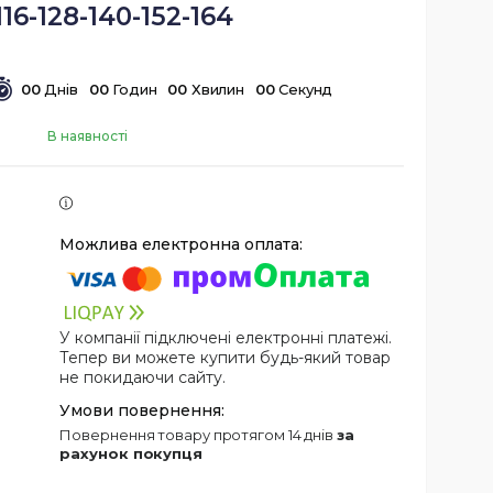
116-128-140-152-164
0
0
Днів
0
0
Годин
0
0
Хвилин
0
0
Секунд
В наявності
У компанії підключені електронні платежі.
Тепер ви можете купити будь-який товар
не покидаючи сайту.
повернення товару протягом 14 днів
за
рахунок покупця