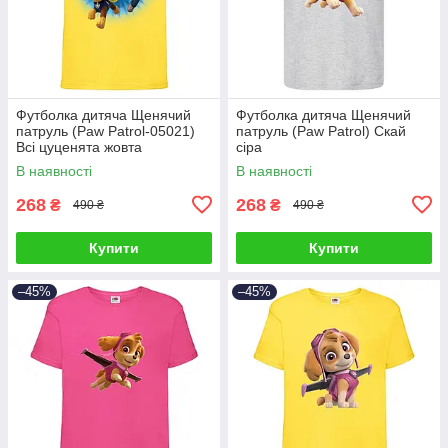
Футболка дитяча Щенячий
Футболка дитяча Щенячий
патруль (Paw Patrol-05021)
патруль (Paw Patrol) Скай
Всі цуценята жовта
сіра
В наявності
В наявності
268
268
₴
₴
490 ₴
490 ₴
Купити
Купити
–45%
–45%