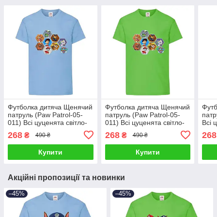
Футболка дитяча Щенячий
Футболка дитяча Щенячий
Футб
патруль (Paw Patrol-05-
патруль (Paw Patrol-05-
патр
011) Всі цуценята світло-
011) Всі цуценята світло-
Всі 
блакитна
зелена
блак
268
268
268
₴
₴
490 ₴
490 ₴
Купити
Купити
Акційні пропозиції та новинки
–45%
–45%