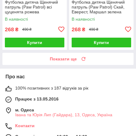
Футболка дитяча Щенячий
Футболка дитяча Щенячий
патруль (Paw Patrol) всі
патруль (Paw Patrol) Скай,
цуценята рожева
Еверест, Маршал зелена
В наявності
В наявності
268
268
₴
₴
490 ₴
490 ₴
Купити
Купити
Показати ще
Про нас
100% позитивних з 187 відгуків за рік
Працює з 13.05.2016
м. Одеса
Івана та Юрія Лип (Гайдара), 13, Одеса, Україна
Контакти