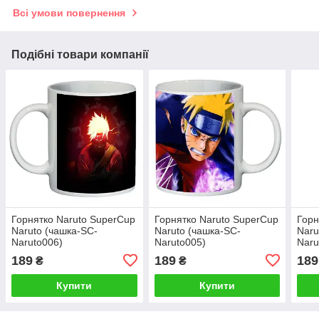
Всі умови повернення
Подібні товари компанії
Горнятко Naruto SuperCup
Горнятко Naruto SuperCup
Горн
Naruto (чашка-SC-
Naruto (чашка-SC-
Naru
Naruto006)
Naruto005)
Naru
189
189
189
₴
₴
Купити
Купити