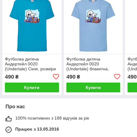
Футболка дитяча
Футболка дитяча
Футб
Андертейл 0020
Андертейл 0020
Анде
(Undertale) Сінія, розміри
(Undertale) блакитна,
(Und
104-116-128-140-152-164
розміри 104-116-128-140-
104-
490
490
490
₴
₴
152-164
Купити
Купити
Про нас
100% позитивних з 188 відгуків за рік
Працює з 13.05.2016