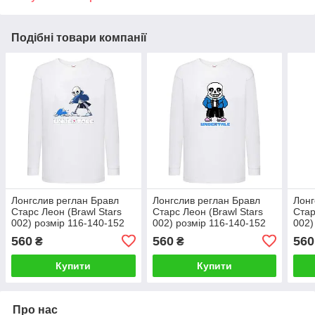
Подібні товари компанії
Лонгслив реглан Бравл
Лонгслив реглан Бравл
Лонг
Старс Леон (Brawl Stars
Старс Леон (Brawl Stars
Стар
002) розмір 116-140-152
002) розмір 116-140-152
002)
білий
білий
біли
560
560
560
₴
₴
Купити
Купити
Про нас