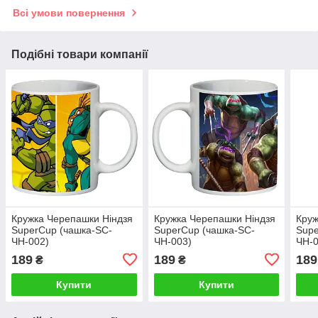
Всі умови повернення
Подібні товари компанії
Кружка Черепашки Ніндзя
Кружка Черепашки Ніндзя
Круж
SuperCup (чашка-SC-
SuperCup (чашка-SC-
Supe
ЧН-002)
ЧН-003)
ЧН-0
189
189
189
₴
₴
Купити
Купити