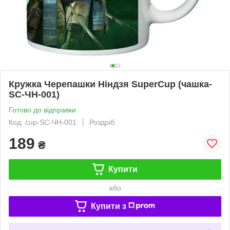
Кружка Черепашки Ніндзя SuperCup (чашка-
SC-ЧН-001)
Готово до відправки
Код: cup-SC-ЧН-001
Роздріб
189
₴
Купити
або
Купити з