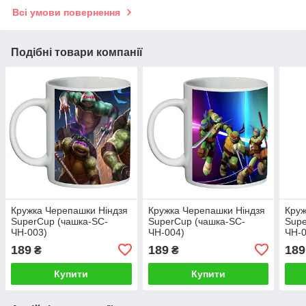
Всі умови повернення
Подібні товари компанії
Кружка Черепашки Ніндзя
Кружка Черепашки Ніндзя
Круж
SuperCup (чашка-SC-
SuperCup (чашка-SC-
Supe
ЧН-003)
ЧН-004)
ЧН-0
189
189
189
₴
₴
Купити
Купити