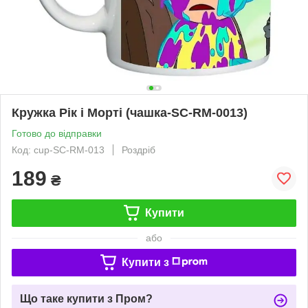
Кружка Рік і Морті (чашка-SC-RM-0013)
Готово до відправки
Код: cup-SC-RM-013
Роздріб
189
₴
Купити
або
Купити з
Що таке купити з Пром?