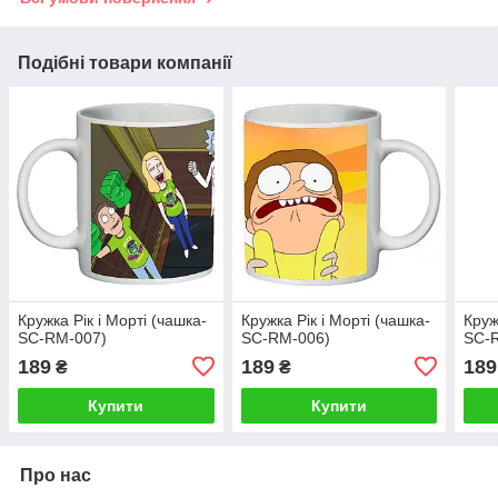
Подібні товари компанії
Кружка Рік і Морті (чашка-
Кружка Рік і Морті (чашка-
Круж
SC-RM-007)
SC-RM-006)
SC-
189
189
189
₴
₴
Купити
Купити
Про нас