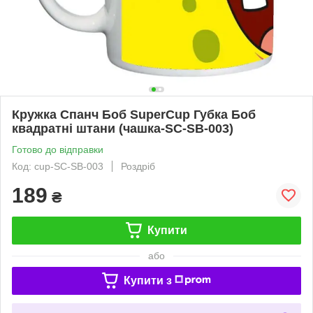
Кружка Спанч Боб SuperCup Губка Боб
квадратні штани (чашка-SC-SB-003)
Готово до відправки
Код: cup-SC-SB-003
Роздріб
189
₴
Купити
або
Купити з