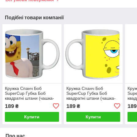
Подібні товари компанії
Кружка Спанч Боб
Кружка Спанч Боб
Круж
SuperCup Губка Боб
SuperCup Губка Боб
Supe
квадратні штани (чашка-
квадратні штани (чашка-
квад
SC-SB-001)
SC-SB-002)
SC-S
189
189
189
₴
₴
Купити
Купити
Про нас