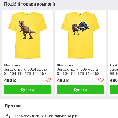
Подібні товари компанії
Футболка
Футболка
Фут
Jurasic_park_0014 жовта
Jurasic_park_005 жовта
Jura
98-104-116-128-140-152-
98-104-116-128-140-152-
98-1
164
164
164
490
490
490
₴
₴
Купити
Купити
Про нас
100% позитивних з 188 відгуків за рік