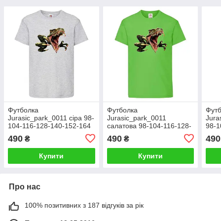
Футболка
Футболка
Фут
Jurasic_park_0011 сіра 98-
Jurasic_park_0011
Jura
104-116-128-140-152-164
салатова 98-104-116-128-
98-1
140-152-164
164
490
490
490
₴
₴
Купити
Купити
Про нас
100% позитивних з 187 відгуків за рік