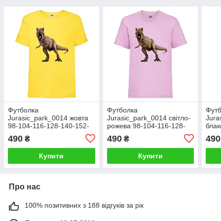
Футболка
Футболка
Фут
Jurasic_park_0014 жовта
Jurasic_park_0014 світло-
Jura
98-104-116-128-140-152-
рожева 98-104-116-128-
блак
164
140-152-164
140-
490
490
490
₴
₴
Купити
Купити
Про нас
100% позитивних з 188 відгуків за рік