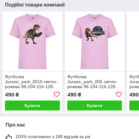
Подібні товари компанії
Футболка
Футболка
Фут
Jurasic_park_0015 світло-
Jurasic_park_005 світло-
Jura
рожева 98-104-116-128-
рожева 98-104-116-128-
роже
140-152-164
140-152-164
140-
490
490
490
₴
₴
Купити
Купити
Про нас
100% позитивних з 188 відгуків за рік