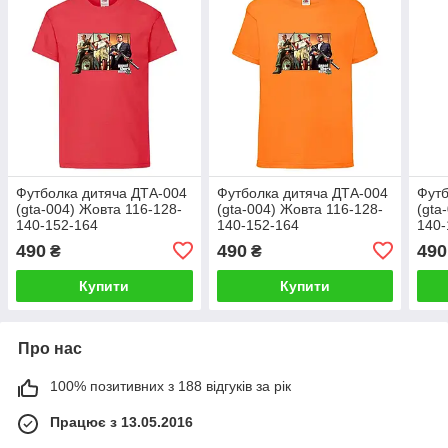
Футболка дитяча ДТА-004
Футболка дитяча ДТА-004
Футб
(gta-004) Жовта 116-128-
(gta-004) Жовта 116-128-
(gta
140-152-164
140-152-164
140-
490
490
490
₴
₴
Купити
Купити
Про нас
100% позитивних з 188 відгуків за рік
Працює з 13.05.2016