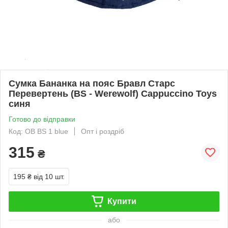
Сумка Бананка на пояс Бравл Старс
Перевертень (BS - Werewolf) Cappuccino Toys
синя
Готово до відправки
Код: OB BS 1 blue
Опт і роздріб
315
₴
195 ₴
від 10 шт.
Купити
або