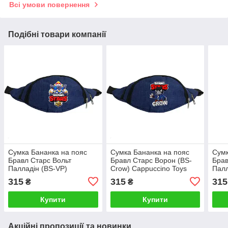
Всі умови повернення
Подібні товари компанії
Сумка Бананка на пояс
Сумка Бананка на пояс
Сумк
Бравл Старс Вольт
Бравл Старс Ворон (BS-
Брав
Палладін (BS-VP)
Crow) Cappuccino Toys
Палл
Cappuccino Toys синя
синя
Capp
315
315
315
₴
₴
Купити
Купити
Акційні пропозиції та новинки