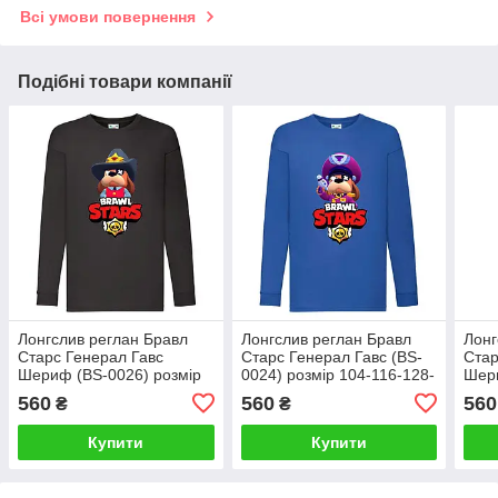
Всі умови повернення
Подібні товари компанії
Лонгслив реглан Бравл
Лонгслив реглан Бравл
Лонг
Старс Генерал Гавс
Старс Генерал Гавс (BS-
Стар
Шериф (BS-0026) розмір
0024) розмір 104-116-128-
Шери
104-116-128-140-152-164
140-152-164 синій
104-
560
560
560
₴
₴
чорний
сині
Купити
Купити