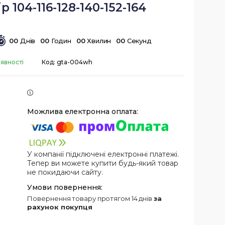
р 104-116-128-140-152-164
0
0
Днів
0
0
Годин
0
0
Хвилин
0
0
Секунд
аявності
Код:
gta-004wh
У компанії підключені електронні платежі.
Тепер ви можете купити будь-який товар
не покидаючи сайту.
повернення товару протягом 14 днів
за
рахунок покупця