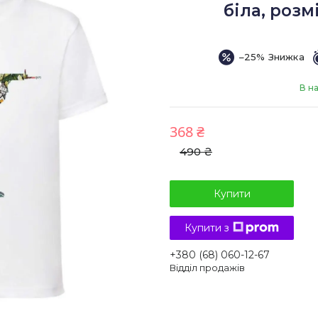
біла, розмі
–25%
В н
368 ₴
490 ₴
Купити
Купити з
+380 (68) 060-12-67
Відділ продажів