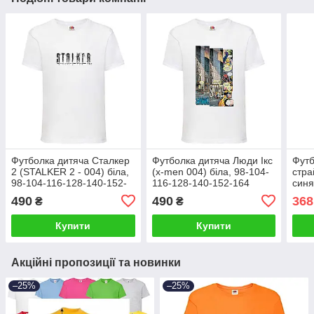
Футболка дитяча Сталкер
Футболка дитяча Люди Ікс
Футб
2 (STALKER 2 - 004) біла,
(x-men 004) біла, 98-104-
стра
98-104-116-128-140-152-
116-128-140-152-164
синя
164 розмір
розмір
140-
490
490
368
₴
₴
Купити
Купити
Акційні пропозиції та новинки
–25%
–25%