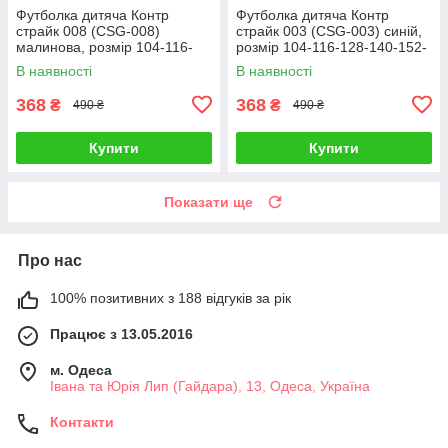
Футболка дитяча Контр
Футболка дитяча Контр
страйк 008 (CSG-008)
страйк 003 (CSG-003) синій,
малинова, розмір 104-116-
розмір 104-116-128-140-152-
128-140-152-164
164
В наявності
В наявності
368
368
₴
₴
490 ₴
490 ₴
Купити
Купити
Показати ще
Про нас
100% позитивних з 188 відгуків за рік
Працює з 13.05.2016
м. Одеса
Івана та Юрія Лип (Гайдара), 13, Одеса, Україна
Контакти