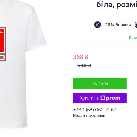
біла, розмі
–25%
В н
368 ₴
490 ₴
Купити
Купити з
+380 (68) 060-12-67
Відділ продажів