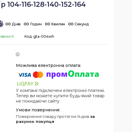
р 104-116-128-140-152-164
0
0
Днів
0
0
Годин
0
0
Хвилин
0
0
Секунд
аявності
Код:
gta-004wh
У компанії підключені електронні платежі.
Тепер ви можете купити будь-який товар
не покидаючи сайту.
повернення товару протягом 14 днів
за
рахунок покупця