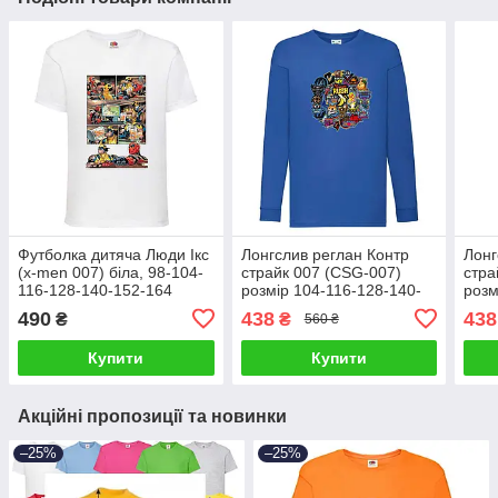
Футболка дитяча Люди Ікс
Лонгслив реглан Контр
Лонг
(x-men 007) біла, 98-104-
страйк 007 (CSG-007)
стра
116-128-140-152-164
розмір 104-116-128-140-
розм
розмір
152-164 синій
152-
490
438
438
₴
₴
560 ₴
Купити
Купити
Акційні пропозиції та новинки
–25%
–25%