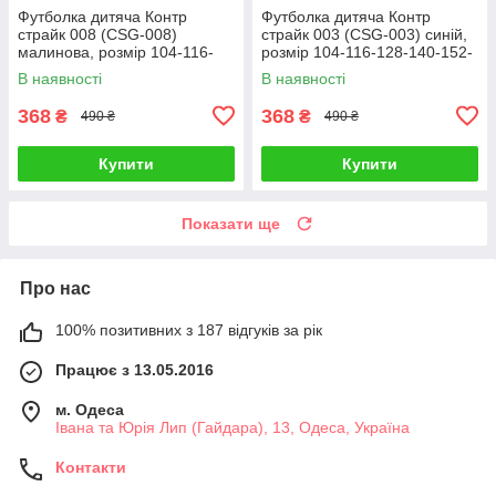
Футболка дитяча Контр
Футболка дитяча Контр
страйк 008 (CSG-008)
страйк 003 (CSG-003) синій,
малинова, розмір 104-116-
розмір 104-116-128-140-152-
128-140-152-164
164
В наявності
В наявності
368
368
₴
₴
490 ₴
490 ₴
Купити
Купити
Показати ще
Про нас
100% позитивних з 187 відгуків за рік
Працює з 13.05.2016
м. Одеса
Івана та Юрія Лип (Гайдара), 13, Одеса, Україна
Контакти