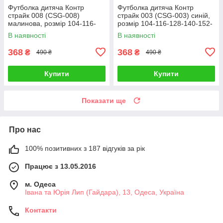
Футболка дитяча Контр
Футболка дитяча Контр
страйк 008 (CSG-008)
страйк 003 (CSG-003) синій,
малинова, розмір 104-116-
розмір 104-116-128-140-152-
128-140-152-164
164
В наявності
В наявності
368
368
₴
₴
490 ₴
490 ₴
Купити
Купити
Показати ще
Про нас
100% позитивних з 187 відгуків за рік
Працює з 13.05.2016
м. Одеса
Івана та Юрія Лип (Гайдара), 13, Одеса, Україна
Контакти