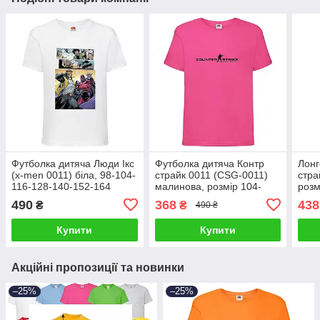
Футболка дитяча Люди Ікс
Футболка дитяча Контр
Лонг
(x-men 0011) біла, 98-104-
страйк 0011 (CSG-0011)
стра
116-128-140-152-164
малинова, розмір 104-
розм
розмір
116-128-140-152-164
152-
490
368
438
₴
₴
490 ₴
Купити
Купити
Акційні пропозиції та новинки
–25%
–25%