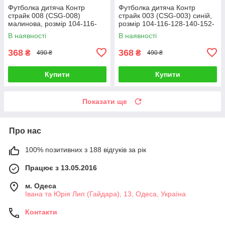
Футболка дитяча Контр
Футболка дитяча Контр
страйк 008 (CSG-008)
страйк 003 (CSG-003) синій,
малинова, розмір 104-116-
розмір 104-116-128-140-152-
128-140-152-164
164
В наявності
В наявності
368
368
₴
₴
490 ₴
490 ₴
Купити
Купити
Показати ще
Про нас
100% позитивних з 188 відгуків за рік
Працює з 13.05.2016
м. Одеса
Івана та Юрія Лип (Гайдара), 13, Одеса, Україна
Контакти