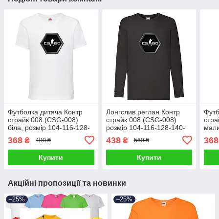
Футболка дитяча Контр
Лонгслив реглан Контр
Футб
страйк 008 (CSG-008)
страйк 008 (CSG-008)
стра
біла, розмір 104-116-128-
розмір 104-116-128-140-
мали
140-152-164
152-164 чорний
116-
368
438
368
₴
₴
490 ₴
560 ₴
Купити
Купити
Акційні пропозиції та новинки
–25%
–25%