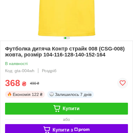
Футболка дитяча Контр страйк 008 (CSG-008)
жовта, розмір 104-116-128-140-152-164
В наявності
Код: gta-004wh
Роздріб
368
₴
490 ₴
Економія
122 ₴
Залишилось
7 днів
Купити
або
Купити з