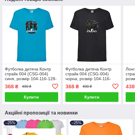
Футболка дитяча Контр
Футболка дитяча Контр
Лонг
страйк 004 (CSG-004)
страйк 004 (CSG-004)
стра
синя, розмір 104-116-128-
чорна, розмір 104-116-
розм
140-152-164
128-140-152-164
152-
368
368
438
₴
₴
490 ₴
490 ₴
Купити
Купити
Акційні пропозиції та новинки
–25%
–25%