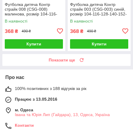
Футболка дитяча Контр
Футболка дитяча Контр
страйк 008 (CSG-008)
страйк 003 (CSG-003) синій,
малинова, розмір 104-116-
розмір 104-116-128-140-152-
128-140-152-164
164
В наявності
В наявності
368
368
₴
₴
490 ₴
490 ₴
Купити
Купити
Показати ще
Про нас
100% позитивних з 188 відгуків за рік
Працює з 13.05.2016
м. Одеса
Івана та Юрія Лип (Гайдара), 13, Одеса, Україна
Контакти