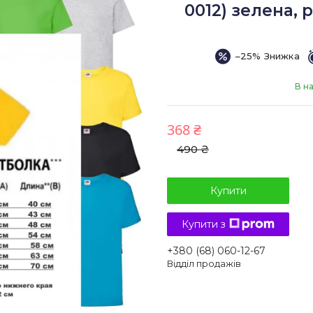
0012) зелена, р
–25%
В н
368 ₴
490 ₴
Купити
Купити з
+380 (68) 060-12-67
Відділ продажів