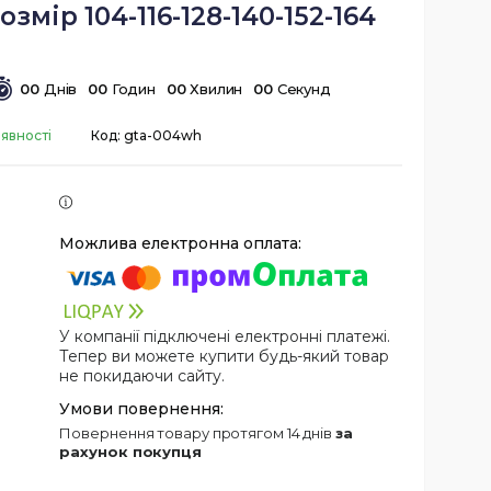
озмір 104-116-128-140-152-164
0
0
Днів
0
0
Годин
0
0
Хвилин
0
0
Секунд
аявності
Код:
gta-004wh
У компанії підключені електронні платежі.
Тепер ви можете купити будь-який товар
не покидаючи сайту.
повернення товару протягом 14 днів
за
рахунок покупця