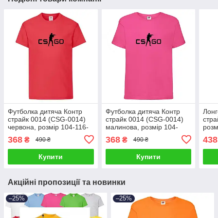
Футболка дитяча Контр
Футболка дитяча Контр
Лонг
страйк 0014 (CSG-0014)
страйк 0014 (CSG-0014)
стра
червона, розмір 104-116-
малинова, розмір 104-
розм
128-140-152-164
116-128-140-152-164
152-
368
368
438
₴
₴
490 ₴
490 ₴
Купити
Купити
Акційні пропозиції та новинки
–25%
–25%