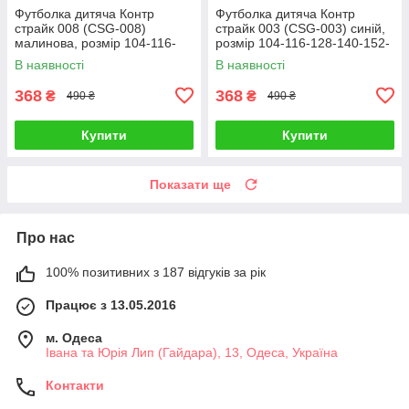
Футболка дитяча Контр
Футболка дитяча Контр
страйк 008 (CSG-008)
страйк 003 (CSG-003) синій,
малинова, розмір 104-116-
розмір 104-116-128-140-152-
128-140-152-164
164
В наявності
В наявності
368
368
₴
₴
490 ₴
490 ₴
Купити
Купити
Показати ще
Про нас
100% позитивних з 187 відгуків за рік
Працює з 13.05.2016
м. Одеса
Івана та Юрія Лип (Гайдара), 13, Одеса, Україна
Контакти