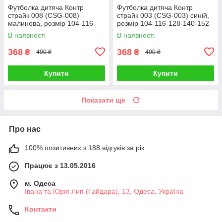
Футболка дитяча Контр
Футболка дитяча Контр
страйк 008 (CSG-008)
страйк 003 (CSG-003) синій,
малинова, розмір 104-116-
розмір 104-116-128-140-152-
128-140-152-164
164
В наявності
В наявності
368
368
₴
₴
490 ₴
490 ₴
Купити
Купити
Показати ще
Про нас
100% позитивних з 188 відгуків за рік
Працює з 13.05.2016
м. Одеса
Івана та Юрія Лип (Гайдара), 13, Одеса, Україна
Контакти