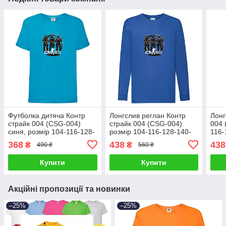
Футболка дитяча Контр
Лонгслив реглан Контр
Лонг
страйк 004 (CSG-004)
страйк 004 (CSG-004)
004 
синя, розмір 104-116-128-
розмір 104-116-128-140-
116-
140-152-164
152-164 синій
сіри
368
438
438
₴
₴
490 ₴
560 ₴
Купити
Купити
Акційні пропозиції та новинки
–25%
–25%