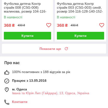
Футболка дитяча Контр
Футболка дитяча Контр
страйк 008 (CSG-008)
страйк 003 (CSG-003) синій,
малинова, розмір 104-116-
розмір 104-116-128-140-152-
128-140-152-164
164
В наявності
В наявності
368
368
₴
₴
490 ₴
490 ₴
Купити
Купити
Показати ще
Про нас
100% позитивних з 188 відгуків за рік
Працює з 13.05.2016
м. Одеса
Івана та Юрія Лип (Гайдара), 13, Одеса, Україна
Контакти