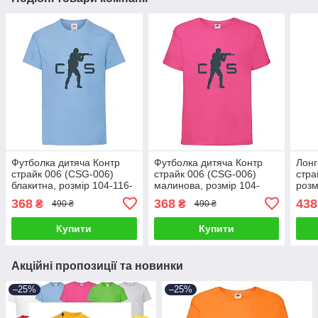
Футболка дитяча Контр
Футболка дитяча Контр
Лонг
страйк 006 (CSG-006)
страйк 006 (CSG-006)
стра
блакитна, розмір 104-116-
малинова, розмір 104-
розм
128-140-152-164
116-128-140-152-164
152-
368
368
438
₴
₴
490 ₴
490 ₴
Купити
Купити
Акційні пропозиції та новинки
–25%
–25%