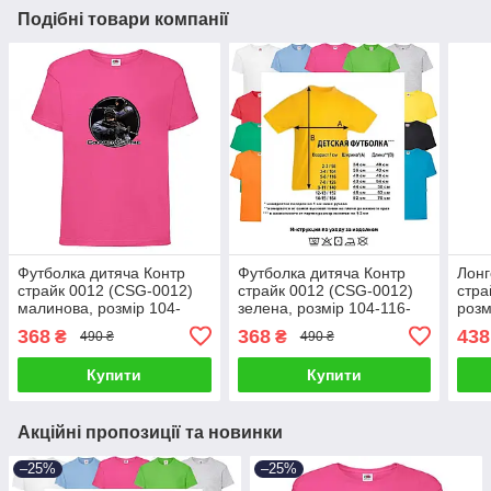
Подібні товари компанії
Футболка дитяча Контр
Футболка дитяча Контр
Лонг
страйк 0012 (CSG-0012)
страйк 0012 (CSG-0012)
стра
малинова, розмір 104-
зелена, розмір 104-116-
розм
116-128-140-152-164
128-140-152-164
152-
368
368
438
₴
₴
490 ₴
490 ₴
Купити
Купити
Акційні пропозиції та новинки
–25%
–25%