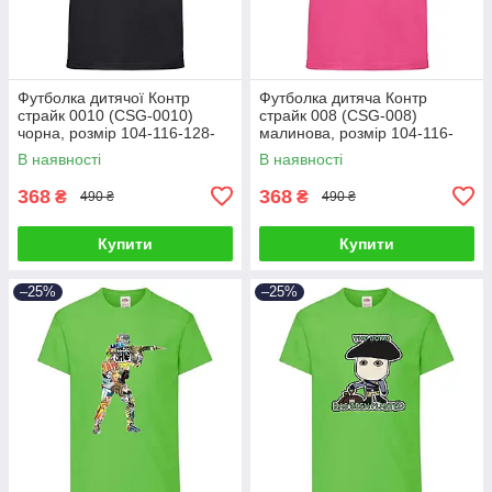
Футболка дитячої Контр
Футболка дитяча Контр
страйк 0010 (CSG-0010)
страйк 008 (CSG-008)
чорна, розмір 104-116-128-
малинова, розмір 104-116-
140-152-164
128-140-152-164
В наявності
В наявності
368
368
₴
₴
490 ₴
490 ₴
Купити
Купити
–25%
–25%