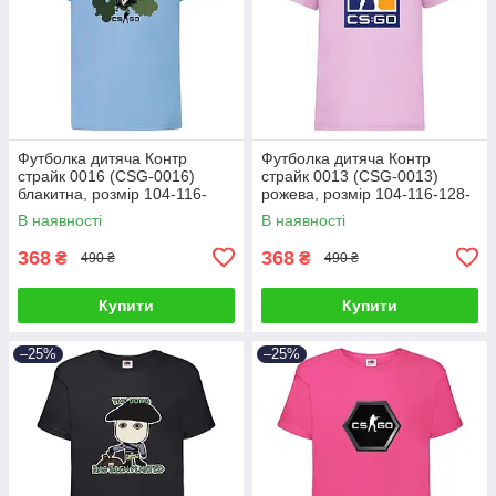
Футболка дитяча Контр
Футболка дитяча Контр
страйк 0016 (CSG-0016)
страйк 0013 (CSG-0013)
блакитна, розмір 104-116-
рожева, розмір 104-116-128-
128-140-152-164
140-152-164
В наявності
В наявності
368
368
₴
₴
490 ₴
490 ₴
Купити
Купити
–25%
–25%