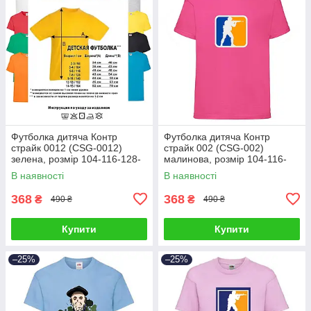
Футболка дитяча Контр
Футболка дитяча Контр
страйк 0012 (CSG-0012)
страйк 002 (CSG-002)
зелена, розмір 104-116-128-
малинова, розмір 104-116-
140-152-164
128-140-152-164
В наявності
В наявності
368
368
₴
₴
490 ₴
490 ₴
Купити
Купити
–25%
–25%