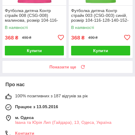
Футболка дитяча Контр
Футболка дитяча Контр
страйк 008 (CSG-008)
страйк 003 (CSG-003) синій,
малинова, розмір 104-116-
розмір 104-116-128-140-152-
128-140-152-164
164
В наявності
В наявності
368
368
₴
₴
490 ₴
490 ₴
Купити
Купити
Показати ще
Про нас
100% позитивних з 187 відгуків за рік
Працює з 13.05.2016
м. Одеса
Івана та Юрія Лип (Гайдара), 13, Одеса, Україна
Контакти