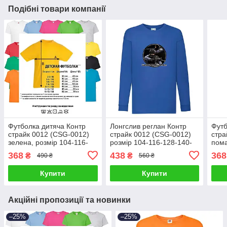
Подібні товари компанії
Футболка дитяча Контр
Лонгслив реглан Контр
Футб
страйк 0012 (CSG-0012)
страйк 0012 (CSG-0012)
стра
зелена, розмір 104-116-
розмір 104-116-128-140-
пома
128-140-152-164
152-164 синій
116-
368
438
368
₴
₴
490 ₴
560 ₴
Купити
Купити
Акційні пропозиції та новинки
–25%
–25%