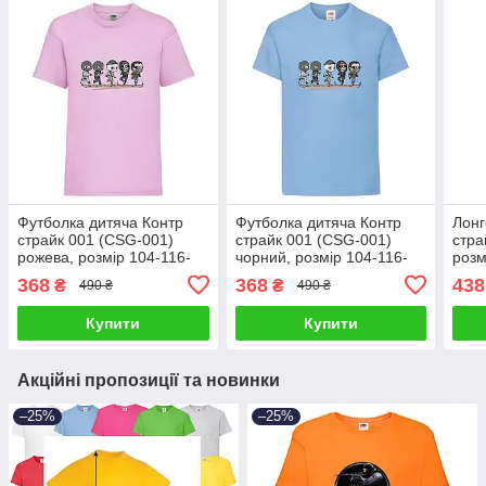
Футболка дитяча Контр
Футболка дитяча Контр
Лонг
страйк 001 (CSG-001)
страйк 001 (CSG-001)
стра
рожева, розмір 104-116-
чорний, розмір 104-116-
розм
128-140-152-164
128-140-152-164
152-
368
368
438
₴
₴
490 ₴
490 ₴
Купити
Купити
Акційні пропозиції та новинки
–25%
–25%