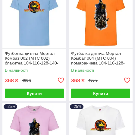
Футболка дитяча Мортал
Футболка дитяча Мортал
Комбат 002 (MTC 002)
Комбат 004 (MTC 004)
блакитна 104-116-128-140-
помаранчева 104-116-128-
152-164
140-152-164
В наявності
В наявності
368
368
₴
₴
490 ₴
490 ₴
Купити
Купити
–25%
–25%