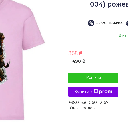
004) рожев
–25%
В на
368 ₴
490 ₴
Купити
Купити з
+380 (68) 060-12-67
Відділ продажів