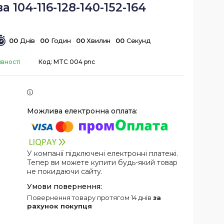
а 104-116-128-140-152-164
0
0
Днів
0
0
Годин
0
0
Хвилин
0
0
Секунд
явності
Код:
MTC 004 pnc
У компанії підключені електронні платежі.
Тепер ви можете купити будь-який товар
не покидаючи сайту.
повернення товару протягом 14 днів
за
рахунок покупця