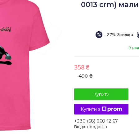
0013 crm) малин
–27%
В ная
358 ₴
490 ₴
Купити
Купити з
+380 (68) 060-12-67
Відділ продажів