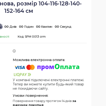
ова, розмір 104-116-128-140-
152-164 см
0
0
Днів
0
0
Годин
0
0
Хвилин
0
0
Секунд
вності
Код:
SPM 0013 crm
У компанії підключені електронні платежі.
Тепер ви можете купити будь-який товар
не покидаючи сайту.
повернення товару протягом 14 днів
за
рахунок покупця