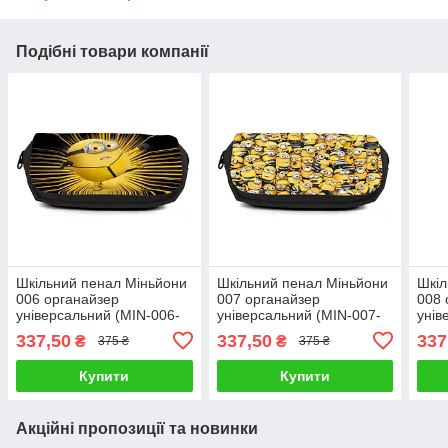
Подібні товари компанії
Шкільний пенал Міньйони
Шкільний пенал Міньйони
Шкіл
006 органайзер
007 органайзер
008 
універсальний (MIN-006-
універсальний (MIN-007-
унів
black) чорний
black) чорний
blac
337,50
337,50
337
₴
₴
375 ₴
375 ₴
Купити
Купити
Акційні пропозиції та новинки