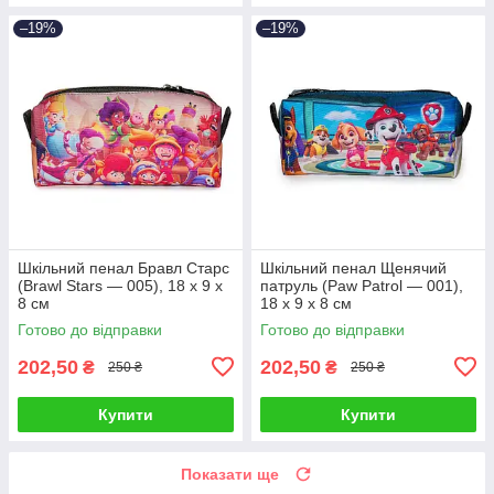
–19%
–19%
Шкільний пенал Бравл Старс
Шкільний пенал Щенячий
(Brawl Stars — 005), 18 х 9 х
патруль (Paw Patrol — 001),
8 см
18 х 9 х 8 см
Готово до відправки
Готово до відправки
202,50
202,50
₴
₴
250 ₴
250 ₴
Купити
Купити
Показати ще