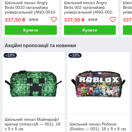
Шкільний пенал Angry
Шкільний пенал Angry
Шкіл
Birds 0010 органайзер
Birds 002 органайзер
Bird
універсальний (ANG-0010-
універсальний (ANG-002-
унів
black) чорний
black) чорний
blac
337,50
337,50
337
₴
₴
375 ₴
375 ₴
Купити
Купити
Акційні пропозиції та новинки
–19%
–19%
Шкільний пенал Майнкрафт
крипер (minecraft — 001), 18
Шкільний пенал Роблокс
х 9 х 8 см
(Roblox — 001), 18 х 9 х 8 см