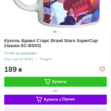
Кухоль Бравл Старс Brawl Stars SuperCup
(чашка-SC-BS03)
Готово до відправки
Код: cup-SC-BS03
Роздріб
189
₴
Купити
або
Купити з