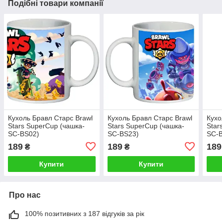
Подібні товари компанії
Кухоль Бравл Старс Brawl
Кухоль Бравл Старс Brawl
Кухо
Stars SuperCup (чашка-
Stars SuperCup (чашка-
Star
SC-BS02)
SC-BS23)
SC-
189
189
189
₴
₴
Купити
Купити
Про нас
100% позитивних з 187 відгуків за рік