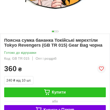
Поясна сумка бананка Токійські мерехтіли
Tokyo Revengers (GB TR 015) Gear Bag чорна
Готово до відправки
Код: GB TR 015
Опт і роздріб
360
₴
240 ₴
від 10 шт.
Купити
або
Купити з