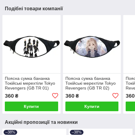
Подібні товари компанії
Поясна сумка бананка
Поясна сумка бананка
Пояс
Токійські мерехтіли Tokyo
Токійські мерехтіли Tokyo
Токі
Revengers (GB TR 01)
Revengers (GB TR 02)
Reve
Gear Bag чорна
Gear Bag чорна
Gear
360
360
360
₴
₴
Купити
Купити
Акційні пропозиції та новинки
–38%
–38%