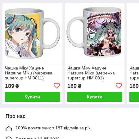
Чашка Міку Хацуне
Чашка Міку Хацуне
Чашк
Hatsune Miku (мережка
Hatsune Miku (мережка
Hats
supercup HM 0011)
supercup HM 001)
supe
189
189
189
₴
₴
Купити
Купити
Про нас
100% позитивних з 187 відгуків за рік
Працює з 13.05.2016