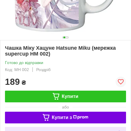
Чашка Міку Хацуне Hatsune Miku (мережка
supercup HM 002)
Готово до відправки
Код: MH 002
Роздріб
189
₴
Купити
або
Купити з